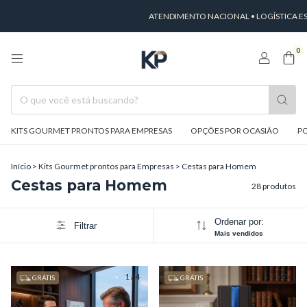
ATENDIMENTO NACIONAL • LOGÍSTICA ESTRUTUR
0
KITS GOURMET PRONTOS PARA EMPRESAS
OPÇÕES POR OCASIÃO
PO
Início
>
Kits Gourmet prontos para Empresas
>
Cestas para Homem
Cestas para Homem
28 produtos
Ordenar por:
Filtrar
Mais vendidos
1
/
4
1
/
2
GRÁTIS
GRÁTIS