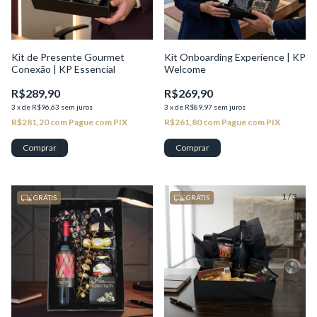
Kit de Presente Gourmet
Kit Onboarding Experience | KP
Conexão | KP Essencial
Welcome
R$289,90
R$269,90
3
x
de
R$96,63
sem juros
3
x
de
R$89,97
sem juros
R$281,20
com
Pague com PIX
R$261,80
com
Pague com PIX
1
/
2
1
/
3
GRÁTIS
GRÁTIS