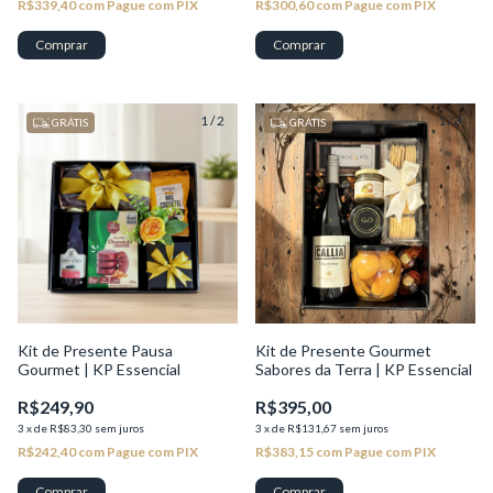
R$339,40
com
Pague com PIX
R$300,60
com
Pague com PIX
1
/
2
1
/
3
GRÁTIS
GRÁTIS
Kit de Presente Pausa
Kit de Presente Gourmet
Gourmet | KP Essencial
Sabores da Terra | KP Essencial
R$249,90
R$395,00
3
x
de
R$83,30
sem juros
3
x
de
R$131,67
sem juros
R$242,40
com
Pague com PIX
R$383,15
com
Pague com PIX