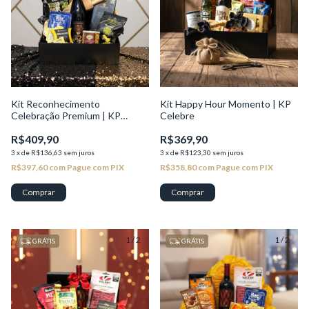
Kit Reconhecimento
Kit Happy Hour Momento | KP
Celebração Premium | KP
Celebre
Excelência
R$409,90
R$369,90
3
x
de
R$136,63
sem juros
3
x
de
R$123,30
sem juros
R$397,60
com
Pague com PIX
R$358,80
com
Pague com PIX
1
/
2
1
/
2
GRÁTIS
GRÁTIS