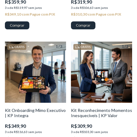
R$359,90
R$319,90
3
x
de
R$119,97
sem juros
3
x
de
R$106,63
sem juros
R$349,10
com
Pague com PIX
R$310,30
com
Pague com PIX
Comprar
1
/
3
1
/
3
GRÁTIS
GRÁTIS
Kit Onboarding Mimo Executivo
Kit Reconhecimento Momentos
| KP Integra
Inesquecíveis | KP Valor
R$349,90
R$309,90
3
x
de
R$116,63
sem juros
3
x
de
R$103,30
sem juros