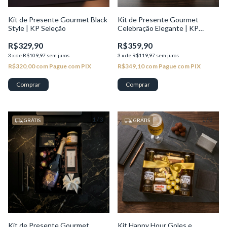
Kit de Presente Gourmet Black
Kit de Presente Gourmet
Style | KP Seleção
Celebração Elegante | KP
Seleção
R$329,90
R$359,90
3
x
de
R$109,97
sem juros
3
x
de
R$119,97
sem juros
R$320,00
com
Pague com PIX
R$349,10
com
Pague com PIX
Comprar
1
/
3
1
/
3
GRÁTIS
GRÁTIS
Kit de Presente Gourmet
Kit Happy Hour Goles e