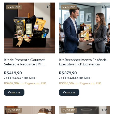
1
/
3
1
/
3
GRÁTIS
GRÁTIS
Kit de Presente Gourmet
Kit Reconhecimento Essência
Seleção e Requinte | KP
Executiva | KP Excelência
Seleção
R$419,90
R$379,90
3
x
de
R$139,97
sem juros
3
x
de
R$126,63
sem juros
R$407,30
com
Pague com PIX
R$368,50
com
Pague com PIX
1
/
2
1
/
2
GRÁTIS
GRÁTIS