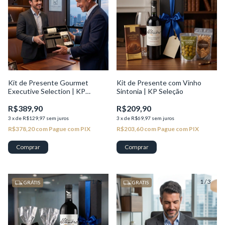
Kit de Presente Gourmet
Kit de Presente com Vinho
Executive Selection | KP
Sintonia | KP Seleção
Seleção
R$389,90
R$209,90
3
x
de
R$129,97
sem juros
3
x
de
R$69,97
sem juros
R$378,20
com
Pague com PIX
R$203,60
com
Pague com PIX
1
/
2
1
/
3
GRÁTIS
GRÁTIS