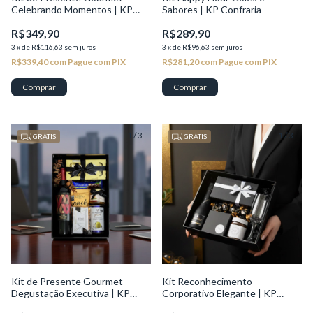
Celebrando Momentos | KP
Sabores | KP Confraria
Seleção
R$349,90
R$289,90
3
x
de
R$116,63
sem juros
3
x
de
R$96,63
sem juros
R$339,40
com
Pague com PIX
R$281,20
com
Pague com PIX
1
/
3
1
/
3
GRÁTIS
GRÁTIS
Kit de Presente Gourmet
Kit Reconhecimento
Degustação Executiva | KP
Corporativo Elegante | KP
Seleção
Excelência