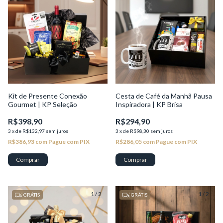
Kit de Presente Conexão
Cesta de Café da Manhã Pausa
Gourmet | KP Seleção
Inspiradora | KP Brisa
R$398,90
R$294,90
3
x
de
R$132,97
sem juros
3
x
de
R$98,30
sem juros
R$386,93
com
Pague com PIX
R$286,05
com
Pague com PIX
1
/
2
1
/
2
GRÁTIS
GRÁTIS