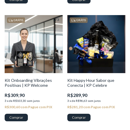
1
/
3
1
/
2
GRÁTIS
GRÁTIS
Kit Onboarding Vibrações
Kit Happy Hour Sabor que
Positivas | KP Welcome
Conecta | KP Celebre
R$309,90
R$289,90
3
x
de
R$103,30
sem juros
3
x
de
R$96,63
sem juros
R$300,60
com
Pague com PIX
R$281,20
com
Pague com PIX