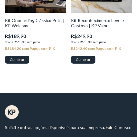
Kit Onboarding Clássico Petit |
Kit Reconhecimento Leve e
KP Welcome
Gostoso | KP Valor
R$189,90
R$249,90
3
x
de
R$63,30
sem juros
3
x
de
R$83,30
sem juros
R$184,20
com
Pague com PIX
R$242,40
com
Pague com PIX
Solicite outras opções disponíveis para sua empresa. Fale Conosco