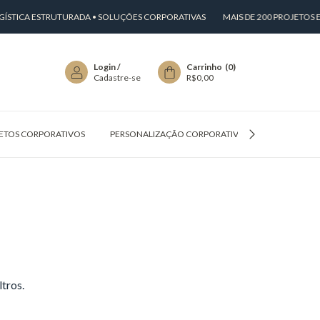
ÍSTICA ESTRUTURADA • SOLUÇÕES CORPORATIVAS
MAIS DE 200 PROJETOS 
Login
/
Carrinho
(
0
)
Cadastre-se
R$0,00
ETOS CORPORATIVOS
PERSONALIZAÇÃO CORPORATIVA
PERGUNTAS
tros.