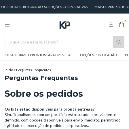
OGÍSTICA ESTRUTURADA • SOLUÇÕES CORPORATIVAS
MAIS DE 200 PROJETO
0
KITS GOURMET PRONTOS PARA EMPRESAS
OPÇÕES POR OCASIÃO
PO
Início
>
Perguntas Frequentes
Perguntas Frequentes
Sobre os pedidos
Os kits estão disponíveis para pronta entrega?
Sim. Trabalhamos com um portfólio estruturado e previamente
definido, com opções disponíveis para envio imediato, permitindo
agilidade na execução de pedidos corporativos.