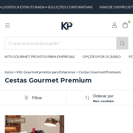
 LOGÍSTICA ESTRUTURADA • SOLUÇÕES CORPORATIVAS
MAIS DE 200 PROJE
0
KITS GOURMET PRONTOS PARA EMPRESAS
OPÇÕES POR OCASIÃO
PO
Início
>
Kits Gourmet prontos para Empresas
>
Cestas Gourmet Premium
Cestas Gourmet Premium
Ordenar por:
Filtrar
Mais vendidos
1
/
2
GRÁTIS