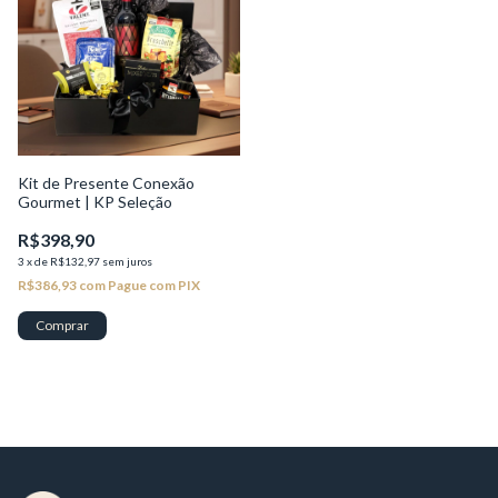
Kit de Presente Conexão
Gourmet | KP Seleção
R$398,90
3
x
de
R$132,97
sem juros
R$386,93
com
Pague com PIX