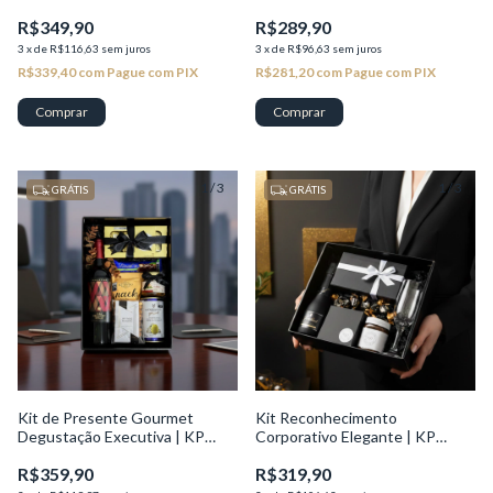
Seleção
R$349,90
R$289,90
3
x
de
R$116,63
sem juros
3
x
de
R$96,63
sem juros
R$339,40
com
Pague com PIX
R$281,20
com
Pague com PIX
1
/
3
1
/
3
GRÁTIS
GRÁTIS
Kit de Presente Gourmet
Kit Reconhecimento
Degustação Executiva | KP
Corporativo Elegante | KP
Seleção
Excelência
R$359,90
R$319,90