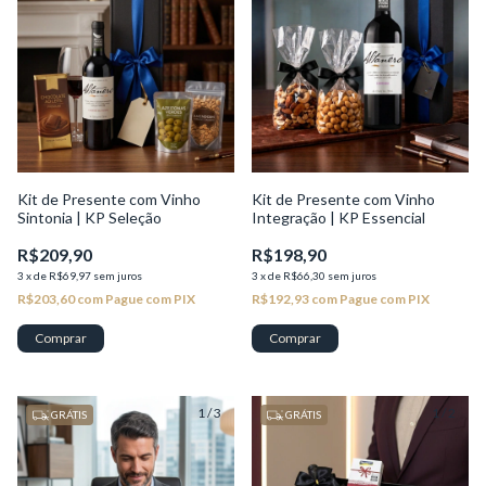
Kit de Presente com Vinho
Kit de Presente com Vinho
Sintonia | KP Seleção
Integração | KP Essencial
R$209,90
R$198,90
3
x
de
R$69,97
sem juros
3
x
de
R$66,30
sem juros
R$203,60
com
Pague com PIX
R$192,93
com
Pague com PIX
1
/
3
1
/
2
GRÁTIS
GRÁTIS