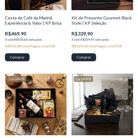
Cesta de Café da Manhã
Kit de Presente Gourmet Black
Experiência & Valor | KP Brisa
Style | KP Seleção
R$469,90
R$329,90
3
x
de
R$156,63
sem juros
3
x
de
R$109,97
sem juros
R$455,80
com
Pague com PIX
R$320,00
com
Pague com PIX
1
/
3
1
/
3
GRÁTIS
GRÁTIS