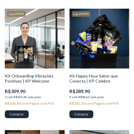
1
/
3
1
/
2
GRÁTIS
GRÁTIS
Kit Onboarding Vibrações
Kit Happy Hour Sabor que
Positivas | KP Welcome
Conecta | KP Celebre
R$309,90
R$289,90
3
x
de
R$103,30
sem juros
3
x
de
R$96,63
sem juros
R$300,60
com
Pague com PIX
R$281,20
com
Pague com PIX