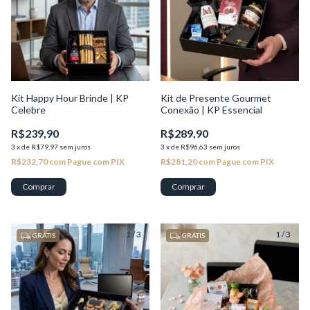
Kit Happy Hour Brinde | KP
Kit de Presente Gourmet
Celebre
Conexão | KP Essencial
R$239,90
R$289,90
3
x
de
R$79,97
sem juros
3
x
de
R$96,63
sem juros
R$232,70
com
Pague com PIX
R$281,20
com
Pague com PIX
1
/
3
1
/
3
GRÁTIS
GRÁTIS