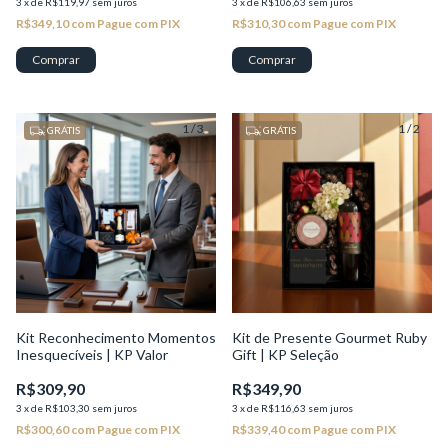
3
x
de
R$119,97
sem juros
3
x
de
R$106,63
sem juros
R$349,10
com
Pague com PIX
R$310,30
com
Pague com PIX
Comprar
1
/
3
1
/
2
GRÁTIS
GRÁTIS
Kit Reconhecimento Momentos
Kit de Presente Gourmet Ruby
Inesquecíveis | KP Valor
Gift | KP Seleção
R$309,90
R$349,90
3
x
de
R$103,30
sem juros
3
x
de
R$116,63
sem juros
R$300,60
com
Pague com PIX
R$339,40
com
Pague com PIX