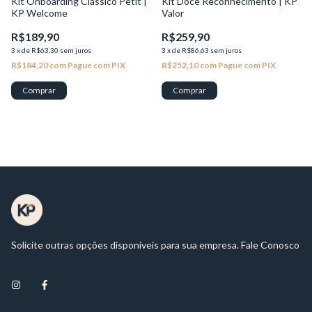
Kit Onboarding Clássico Petit |
Kit Doce Reconhecimento | KP
KP Welcome
Valor
R$189,90
R$259,90
3
x
de
R$63,30
sem juros
3
x
de
R$86,63
sem juros
R$184,20
com
Pague com PIX
R$252,10
com
Pague com PIX
Solicite outras opções disponíveis para sua empresa. Fale Conosco