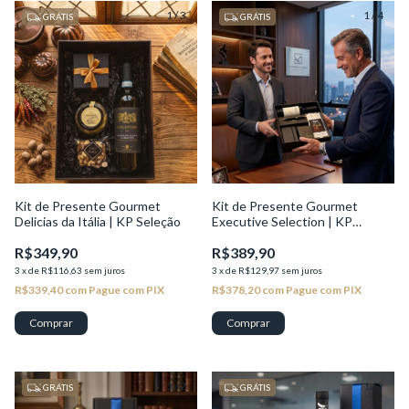
1
/
3
1
/
4
GRÁTIS
GRÁTIS
Kit de Presente Gourmet
Kit de Presente Gourmet
Delicias da Itália | KP Seleção
Executive Selection | KP
Seleção
R$349,90
R$389,90
3
x
de
R$116,63
sem juros
3
x
de
R$129,97
sem juros
R$339,40
com
Pague com PIX
R$378,20
com
Pague com PIX
1
/
2
1
/
2
GRÁTIS
GRÁTIS