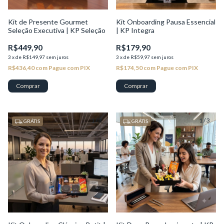
Kit de Presente Gourmet
Kit Onboarding Pausa Essencial
Seleção Executiva | KP Seleção
| KP Integra
R$449,90
R$179,90
3
x
de
R$149,97
sem juros
3
x
de
R$59,97
sem juros
R$436,40
com
Pague com PIX
R$174,50
com
Pague com PIX
1
/
3
1
/
3
GRÁTIS
GRÁTIS