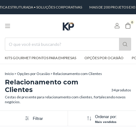
RUTURADA • SOLUÇÕES CORPORATIVAS
MAIS DE 200 PROJETOS EXECUTADO
0
KITS GOURMET PRONTOS PARA EMPRESAS
OPÇÕES POR OCASIÃO
PO
Início
>
Opções por Ocasião
>
Relacionamento com Clientes
Relacionamento com
Clientes
34 produtos
Cestas de presente para relacionamento com clientes, fortalecendo novos
negócios.
Ordenar por:
Filtrar
Mais vendidos