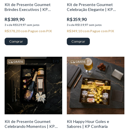
Kit de Presente Gourmet
Kit de Presente Gourmet
Brindes Executivos | KP
Celebração Elegante | KP
Seleção
Seleção
R$389,90
R$359,90
3
x
de
R$129,97
sem juros
3
x
de
R$119,97
sem juros
R$378,20
com
Pague com PIX
R$349,10
com
Pague com PIX
Comprar
1
/
3
1
/
3
GRÁTIS
GRÁTIS
Kit de Presente Gourmet
Kit Happy Hour Goles e
Celebrando Momentos | KP
Sabores | KP Confraria