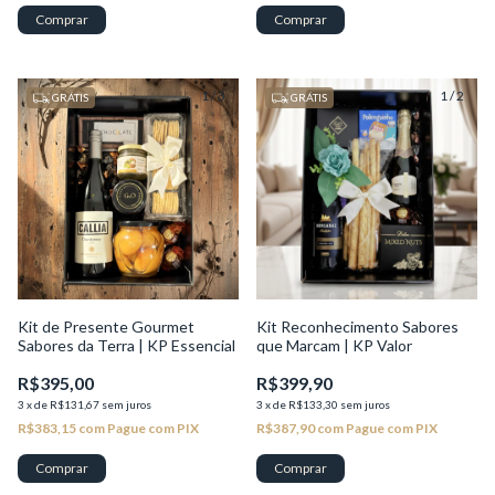
1
/
3
1
/
2
GRÁTIS
GRÁTIS
Kit de Presente Gourmet
Kit Reconhecimento Sabores
Sabores da Terra | KP Essencial
que Marcam | KP Valor
R$395,00
R$399,90
3
x
de
R$131,67
sem juros
3
x
de
R$133,30
sem juros
R$383,15
com
Pague com PIX
R$387,90
com
Pague com PIX