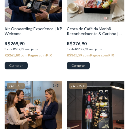
Kit Onboarding Experience | KP
Cesta de Café da Manhã
Welcome
Reconhecimento & Carinho |
KP Brisa
R$269,90
R$376,90
3
x
de
R$89,97
sem juros
3
x
de
R$125,63
sem juros
R$261,80
com
Pague com PIX
R$365,59
com
Pague com PIX
1
/
3
1
/
2
GRÁTIS
GRÁTIS