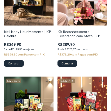
Kit Happy Hour Momento | KP
Kit Reconhecimento
Celebre
Celebrando com Afeto | KP
Valor
R$369,90
R$389,90
3
x
de
R$123,30
sem juros
3
x
de
R$129,97
sem juros
R$358,80
com
Pague com PIX
R$378,20
com
Pague com PIX
1
/
2
1
/
2
GRÁTIS
GRÁTIS