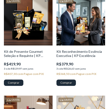
1
/
3
1
/
3
GRÁTIS
GRÁTIS
Kit de Presente Gourmet
Kit Reconhecimento Essência
Seleção e Requinte | KP
Executiva | KP Excelência
Seleção
R$419,90
R$379,90
3
x
de
R$139,97
sem juros
3
x
de
R$126,63
sem juros
R$407,30
com
Pague com PIX
R$368,50
com
Pague com PIX
1
/
2
1
/
2
GRÁTIS
GRÁTIS