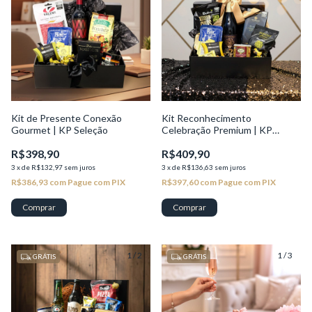
Kit de Presente Conexão
Kit Reconhecimento
Gourmet | KP Seleção
Celebração Premium | KP
Excelência
R$398,90
R$409,90
3
x
de
R$132,97
sem juros
3
x
de
R$136,63
sem juros
R$386,93
com
Pague com PIX
R$397,60
com
Pague com PIX
1
/
2
1
/
3
GRÁTIS
GRÁTIS