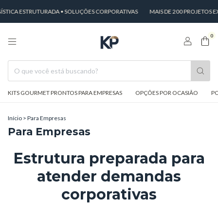
STICA ESTRUTURADA • SOLUÇÕES CORPORATIVAS
MAIS DE 200 PROJETOS E
0
KITS GOURMET PRONTOS PARA EMPRESAS
OPÇÕES POR OCASIÃO
PO
Início
>
Para Empresas
Para Empresas
Estrutura preparada para
atender demandas
corporativas