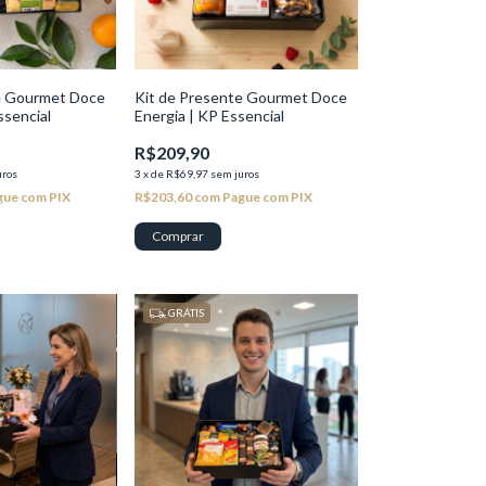
e Gourmet Doce
Kit de Presente Gourmet Doce
ssencial
Energia | KP Essencial
R$209,90
uros
3
x
de
R$69,97
sem juros
gue com PIX
R$203,60
com
Pague com PIX
GRÁTIS