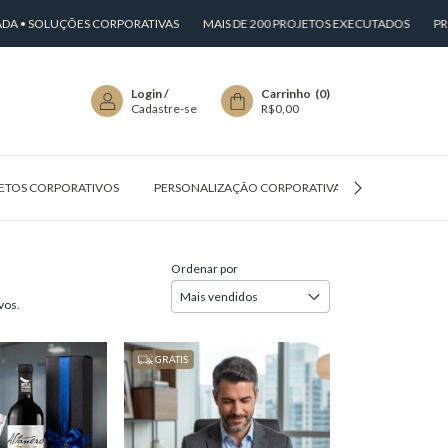
ÇÕES CORPORATIVAS
MAIS DE 200 PROJETOS EXECUTADOS
PROCESSO ORG
Login
/
Carrinho
(
0
)
Cadastre-se
R$0,00
ETOS CORPORATIVOS
PERSONALIZAÇÃO CORPORATIVA
PERGUNTAS
Ordenar por
vos.
GRÁTIS