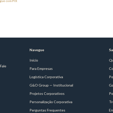
gue com PIX
Navegue
Sa
Início
Q
 Fale
Para Empresas
Co
Logística Corporativa
Po
G&O Group — Institucional
Ga
Projetos Corporativos
Po
Personalização Corporativa
Tr
Perguntas Frequentes
En