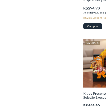
R$294,90
3
x
de
R$98,30
sem j
R$286,05
com
Pa
GRÁTIS
Kit de Presen
Seleção Execut
R$449,90