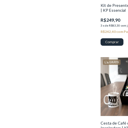
Kit de Presen
| KP Essencial
R$249,90
3
x
de
R$83,30
sem j
R$242,40
com
Pa
GRÁTIS
Cesta de Café
Inspiradora | K