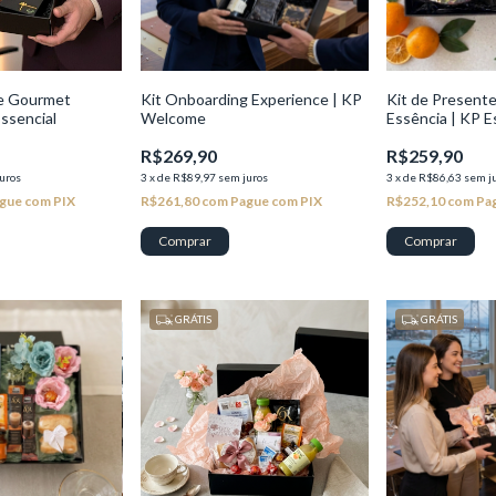
te Gourmet
Kit Onboarding Experience | KP
Kit de Present
ssencial
Welcome
Essência | KP E
R$269,90
R$259,90
uros
3
x
de
R$89,97
sem juros
3
x
de
R$86,63
sem j
gue com PIX
R$261,80
com
Pague com PIX
R$252,10
com
Pa
GRÁTIS
GRÁTIS