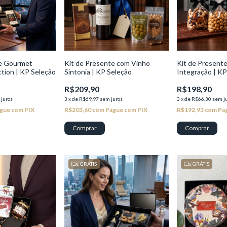
te Gourmet
Kit de Presente com Vinho
Kit de Present
ction | KP Seleção
Sintonia | KP Seleção
Integração | KP
R$209,90
R$198,90
 juros
3
x
de
R$69,97
sem juros
3
x
de
R$66,30
sem j
gue com PIX
R$203,60
com
Pague com PIX
R$192,93
com
Pa
GRÁTIS
GRÁTIS