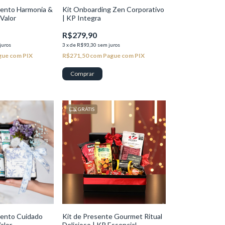
ento Harmonia &
Kit Onboarding Zen Corporativo
Valor
| KP Integra
R$279,90
juros
3
x
de
R$93,30
sem juros
gue com PIX
R$271,50
com
Pague com PIX
GRÁTIS
mento Cuidado
Kit de Presente Gourmet Ritual
alor
Delicioso | KP Essencial