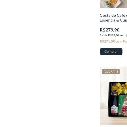
Cesta de Café
Essência & Cui
R$279,90
3
x
de
R$93,30
sem j
R$271,50
com
Pa
GRÁTIS