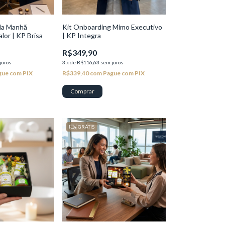
da Manhã
Kit Onboarding Mimo Executivo
lor | KP Brisa
| KP Integra
R$349,90
juros
3
x
de
R$116,63
sem juros
gue com PIX
R$339,40
com
Pague com PIX
GRÁTIS