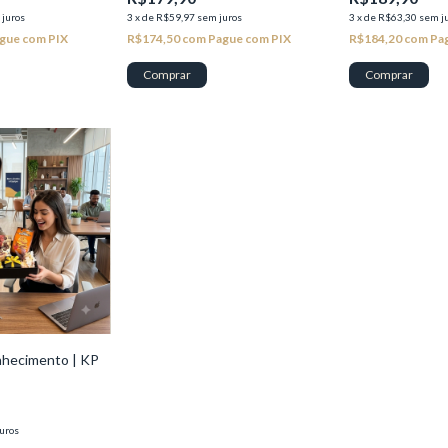
 juros
3
x
de
R$59,97
sem juros
3
x
de
R$63,30
sem j
gue com PIX
R$174,50
com
Pague com PIX
R$184,20
com
Pa
nhecimento | KP
uros