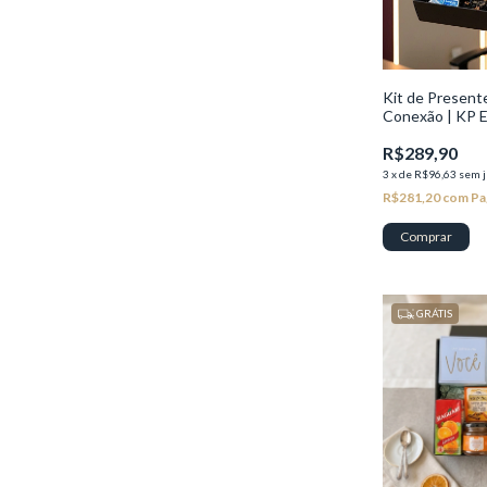
Kit de Presen
Conexão | KP E
R$289,90
3
x
de
R$96,63
sem j
R$281,20
com
Pa
GRÁTIS