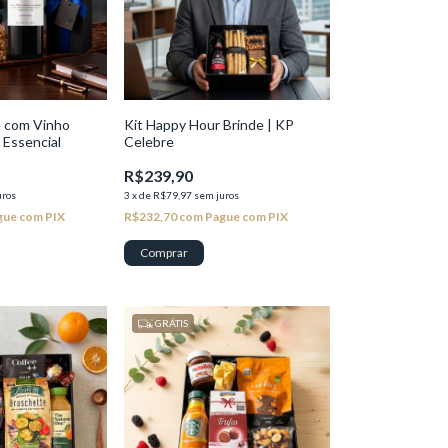
e com Vinho
Kit Happy Hour Brinde | KP
 Essencial
Celebre
R$239,90
uros
3
x
de
R$79,97
sem juros
gue com PIX
R$232,70
com
Pague com PIX
GRÁTIS