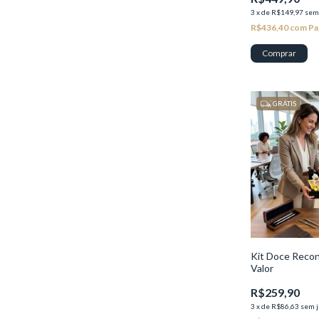
3
x
de
R$149,97
sem
R$436,40
com
Pa
GRÁTIS
Kit Doce Reco
Valor
R$259,90
3
x
de
R$86,63
sem j