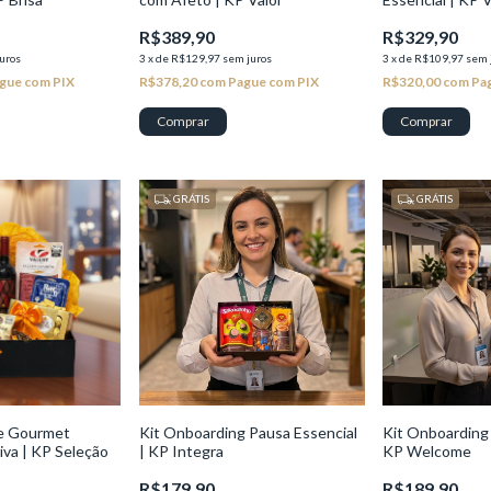
R$389,90
R$329,90
uros
3
x
de
R$129,97
sem juros
3
x
de
R$109,97
sem 
gue com PIX
R$378,20
com
Pague com PIX
R$320,00
com
Pa
GRÁTIS
GRÁTIS
te Gourmet
Kit Onboarding Pausa Essencial
Kit Onboarding 
iva | KP Seleção
| KP Integra
KP Welcome
R$179,90
R$189,90