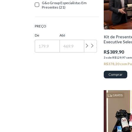
G&o Group Especialistas Em
Presentes (21)
PREÇO
De
Até
Kit de Presen
Executive Sele
R$389,90
3
x
de
R$129,97
sem
R$378,20
com
Pa
GRÁTIS