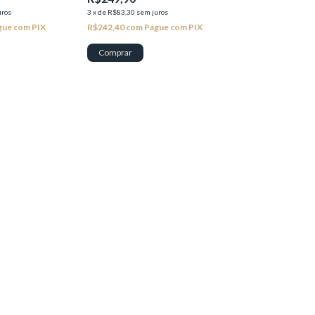
uros
3
x
de
R$83,30
sem juros
gue com PIX
R$242,40
com
Pague com PIX