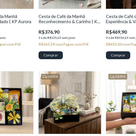
 da Manhã
Cesta de Café da Manhã
Cesta de Café 
dado | KP Aurora
Reconhecimento & Carinho | KP
Experiência & Va
Brisa
R$376,90
R$469,90
uros
3
x
de
R$125,63
sem juros
3
x
de
R$156,63
sem 
gue com PIX
R$365,59
com
Pague com PIX
R$455,80
com
Pa
GRÁTIS
GRÁTIS