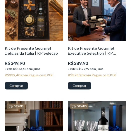
Kit de Presente Gourmet
Kit de Presente Gourmet
Delicias da Itália | KP Seleção
Executive Selection | KP
Seleção
R$349,90
R$389,90
3
x
de
R$116,63
sem juros
3
x
de
R$129,97
sem juros
R$339,40
com
Pague com PIX
R$378,20
com
Pague com PIX
1
/
2
1
/
2
GRÁTIS
GRÁTIS