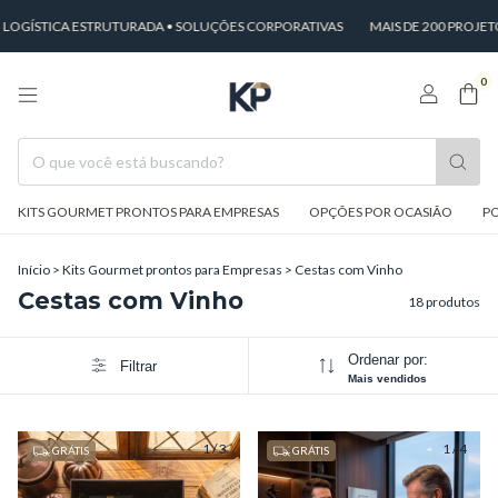
STICA ESTRUTURADA • SOLUÇÕES CORPORATIVAS
MAIS DE 200 PROJETOS 
0
KITS GOURMET PRONTOS PARA EMPRESAS
OPÇÕES POR OCASIÃO
PO
Início
>
Kits Gourmet prontos para Empresas
>
Cestas com Vinho
Cestas com Vinho
18 produtos
Ordenar por:
Filtrar
Mais vendidos
1
/
3
1
/
4
GRÁTIS
GRÁTIS