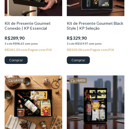
Kit de Presente Gourmet
Kit de Presente Gourmet Black
Conexão | KP Essencial
Style | KP Seleção
R$289,90
R$329,90
3
x
de
R$96,63
sem juros
3
x
de
R$109,97
sem juros
R$281,20
com
Pague com PIX
R$320,00
com
Pague com PIX
1
/
3
1
/
3
GRÁTIS
GRÁTIS