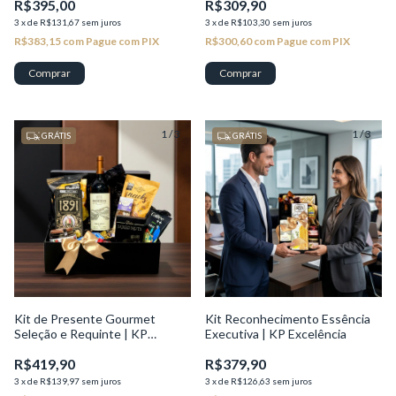
R$395,00
R$309,90
3
x
de
R$131,67
sem juros
3
x
de
R$103,30
sem juros
R$383,15
com
Pague com PIX
R$300,60
com
Pague com PIX
1
/
3
1
/
3
GRÁTIS
GRÁTIS
Kit de Presente Gourmet
Kit Reconhecimento Essência
Seleção e Requinte | KP
Executiva | KP Excelência
Seleção
R$419,90
R$379,90
3
x
de
R$139,97
sem juros
3
x
de
R$126,63
sem juros