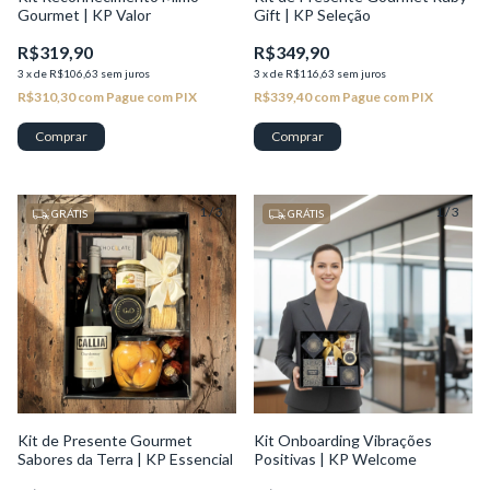
Gourmet | KP Valor
Gift | KP Seleção
R$319,90
R$349,90
3
x
de
R$106,63
sem juros
3
x
de
R$116,63
sem juros
R$310,30
com
Pague com PIX
R$339,40
com
Pague com PIX
1
/
3
1
/
3
GRÁTIS
GRÁTIS
Kit de Presente Gourmet
Kit Onboarding Vibrações
Sabores da Terra | KP Essencial
Positivas | KP Welcome