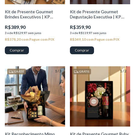
Kit de Presente Gourmet
Kit de Presente Gourmet
Brindes Executivos | KP
Degustação Executiva | KP
Seleção
Seleção
R$389,90
R$359,90
3
x
de
R$129,97
sem juros
3
x
de
R$119,97
sem juros
R$378,20
com
Pague com PIX
R$349,10
com
Pague com PIX
1
/
3
1
/
2
GRÁTIS
GRÁTIS
Kit Reconhecimento Mimo
Kit de Presente Gourmet Ruby