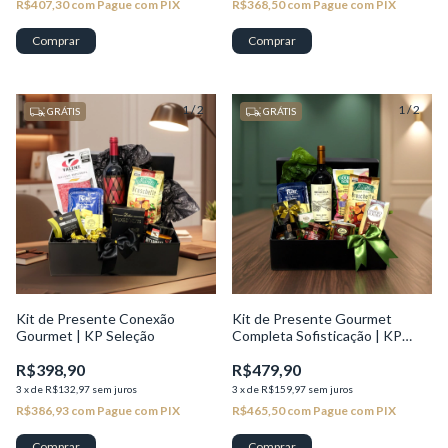
R$407,30
com
Pague com PIX
R$368,50
com
Pague com PIX
1
/
2
1
/
2
GRÁTIS
GRÁTIS
Kit de Presente Conexão
Kit de Presente Gourmet
Gourmet | KP Seleção
Completa Sofisticação | KP
Seleção
R$398,90
R$479,90
3
x
de
R$132,97
sem juros
3
x
de
R$159,97
sem juros
R$386,93
com
Pague com PIX
R$465,50
com
Pague com PIX