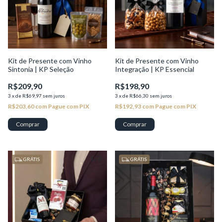
Kit de Presente com Vinho
Kit de Presente com Vinho
Sintonia | KP Seleção
Integração | KP Essencial
R$209,90
R$198,90
3
x
de
R$69,97
sem juros
3
x
de
R$66,30
sem juros
R$203,60
com
Pague com PIX
R$192,93
com
Pague com PIX
1
/
2
1
/
2
GRÁTIS
GRÁTIS