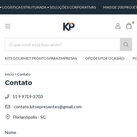
 LOGÍSTICA ESTRUTURADA • SOLUÇÕES CORPORATIVAS
MAIS DE 200 PROJ
0
KITS GOURMET PRONTOS PARA EMPRESAS
OPÇÕES POR OCASIÃO
PO
Início
>
Contato
Contato
51 9 9719-3703
contato.kitsepresentes@gmail.com
Florianópolis - SC
Nome