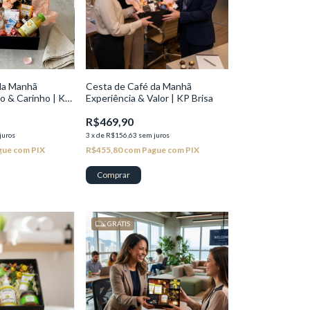
da Manhã
Cesta de Café da Manhã
 & Carinho | KP
Experiência & Valor | KP Brisa
R$469,90
juros
3
x
de
R$156,63
sem juros
gue com PIX
R$455,80
com
Pague com PIX
GRÁTIS