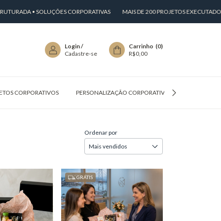
URADA • SOLUÇÕES CORPORATIVAS
MAIS DE 200 PROJETOS EXECUTADOS
Login
/
Carrinho
(
0
)
Cadastre-se
R$0,00
ETOS CORPORATIVOS
PERSONALIZAÇÃO CORPORATIVA
PERGUNTAS
Ordenar por
GRÁTIS