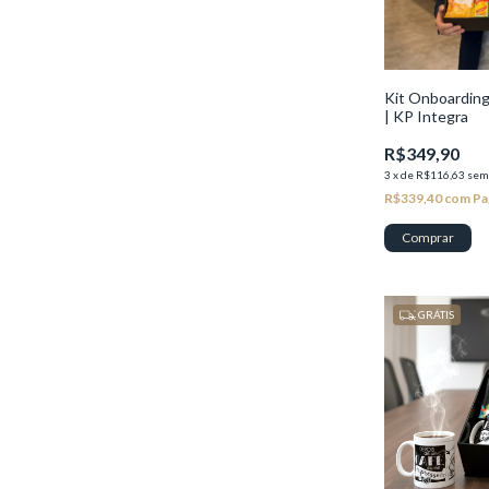
Kit Onboardin
| KP Integra
R$349,90
3
x
de
R$116,63
sem
R$339,40
com
Pa
GRÁTIS