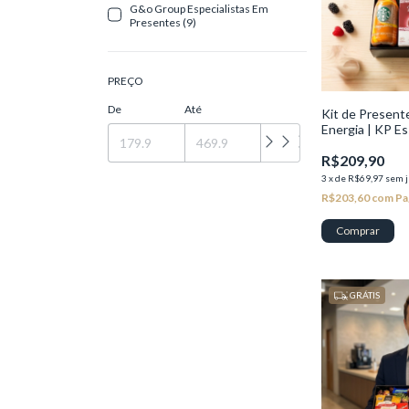
G&o Group Especialistas Em
Presentes (9)
PREÇO
De
Até
Kit de Presen
Energia | KP Es
R$209,90
3
x
de
R$69,97
sem j
R$203,60
com
Pa
GRÁTIS