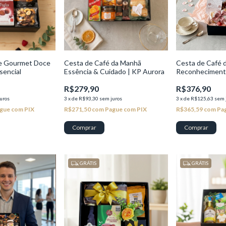
te Gourmet Doce
Cesta de Café da Manhã
Cesta de Café 
sencial
Essência & Cuidado | KP Aurora
Reconhecimento
Brisa
R$279,90
R$376,90
uros
3
x
de
R$93,30
sem juros
3
x
de
R$125,63
sem 
gue com PIX
R$271,50
com
Pague com PIX
R$365,59
com
Pa
GRÁTIS
GRÁTIS