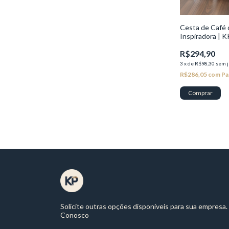
Cesta de Café
Inspiradora | K
R$294,90
3
x
de
R$98,30
sem j
R$286,05
com
Pa
Solicite outras opções disponíveis para sua empresa.
Conosco