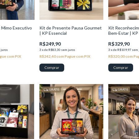
g Mimo Executivo
Kit de Presente Pausa Gourmet
Kit Reconhecim
| KP Essencial
Bem-Estar | KP 
R$249,90
R$329,90
 juros
3
x
de
R$83,30
sem juros
3
x
de
R$109,97
sem 
gue com PIX
R$242,40
com
Pague com PIX
R$320,00
com
Pa
GRÁTIS
GRÁTIS