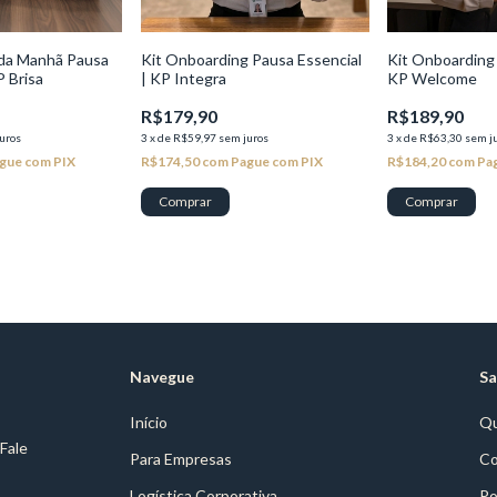
 da Manhã Pausa
Kit Onboarding Pausa Essencial
Kit Onboarding 
P Brisa
| KP Integra
KP Welcome
R$179,90
R$189,90
uros
3
x
de
R$59,97
sem juros
3
x
de
R$63,30
sem j
gue com PIX
R$174,50
com
Pague com PIX
R$184,20
com
Pa
Navegue
Sa
Início
Q
 Fale
Para Empresas
Co
Logística Corporativa
Po