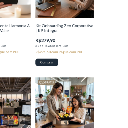
ento Harmonia &
Kit Onboarding Zen Corporativo
Valor
| KP Integra
R$279,90
juros
3
x
de
R$93,30
sem juros
gue com PIX
R$271,50
com
Pague com PIX
GRÁTIS