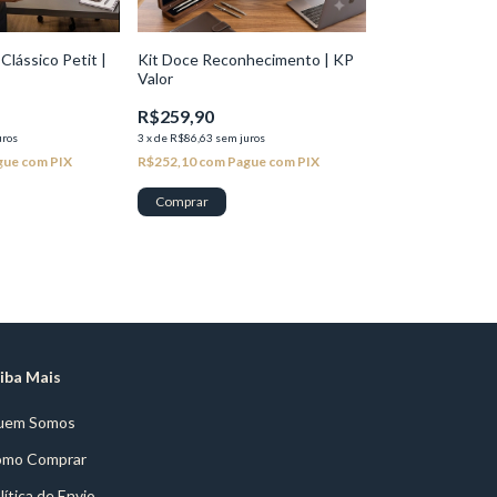
Clássico Petit |
Kit Doce Reconhecimento | KP
Valor
R$259,90
uros
3
x
de
R$86,63
sem juros
gue com PIX
R$252,10
com
Pague com PIX
iba Mais
uem Somos
mo Comprar
lítica de Envio