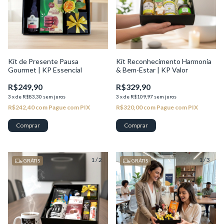
Kit de Presente Pausa
Kit Reconhecimento Harmonia
Gourmet | KP Essencial
& Bem-Estar | KP Valor
R$249,90
R$329,90
3
x
de
R$83,30
sem juros
3
x
de
R$109,97
sem juros
R$242,40
com
Pague com PIX
R$320,00
com
Pague com PIX
1
/
2
1
/
3
GRÁTIS
GRÁTIS