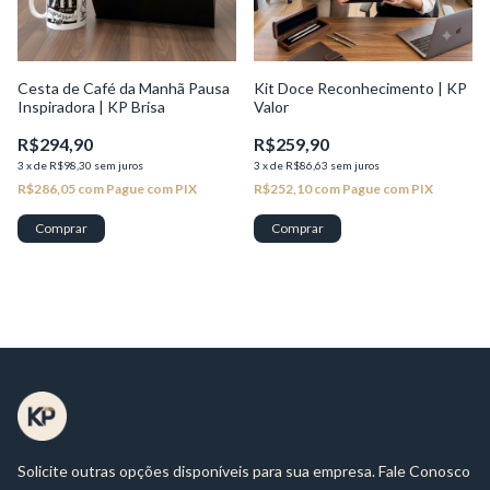
Cesta de Café da Manhã Pausa
Kit Doce Reconhecimento | KP
Inspiradora | KP Brisa
Valor
R$294,90
R$259,90
3
x
de
R$98,30
sem juros
3
x
de
R$86,63
sem juros
R$286,05
com
Pague com PIX
R$252,10
com
Pague com PIX
Solicite outras opções disponíveis para sua empresa. Fale Conosco