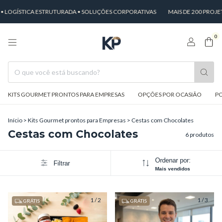
LOGÍSTICA ESTRUTURADA • SOLUÇÕES CORPORATIVAS
MAIS DE 200 PROJE
0
KITS GOURMET PRONTOS PARA EMPRESAS
OPÇÕES POR OCASIÃO
PO
Início
>
Kits Gourmet prontos para Empresas
>
Cestas com Chocolates
Cestas com Chocolates
6 produtos
Ordenar por:
Filtrar
Mais vendidos
1
/
2
1
/
3
GRÁTIS
GRÁTIS