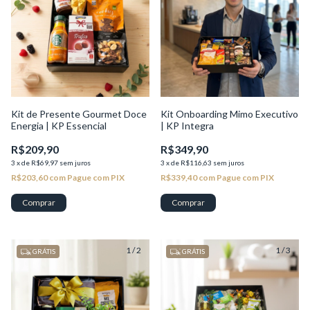
Kit de Presente Gourmet Doce
Kit Onboarding Mimo Executivo
Energia | KP Essencial
| KP Integra
R$209,90
R$349,90
3
x
de
R$69,97
sem juros
3
x
de
R$116,63
sem juros
R$203,60
com
Pague com PIX
R$339,40
com
Pague com PIX
1
/
2
1
/
3
GRÁTIS
GRÁTIS